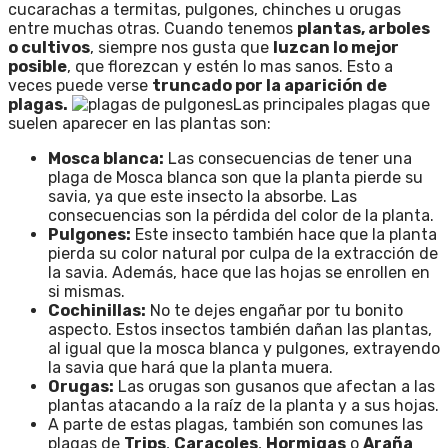
cucarachas a termitas, pulgones, chinches u orugas
entre muchas otras.
Cuando tenemos
plantas, arboles
o cultivos
, siempre nos gusta que
luzcan lo mejor
posible
, que florezcan y estén lo mas sanos. Esto a
veces puede verse
truncado por la aparición de
plagas.
Las principales plagas que
suelen aparecer en las plantas son:
Mosca blanca:
Las consecuencias de tener una
plaga de Mosca blanca son que la planta pierde su
savia, ya que este insecto la absorbe. Las
consecuencias son la pérdida del color de la planta.
Pulgones:
Este insecto también hace que la planta
pierda su color natural por culpa de la extracción de
la savia. Además, hace que las hojas se enrollen en
si mismas.
Cochinillas:
No te dejes engañar por tu bonito
aspecto. Estos insectos también dañan las plantas,
al igual que la mosca blanca y pulgones, extrayendo
la savia que hará que la planta muera.
Orugas:
Las orugas son gusanos que afectan a las
plantas atacando a la raíz de la planta y a sus hojas.
A parte de estas plagas, también son comunes las
plagas de
Trips
,
Caracoles
,
Hormigas
o
Araña